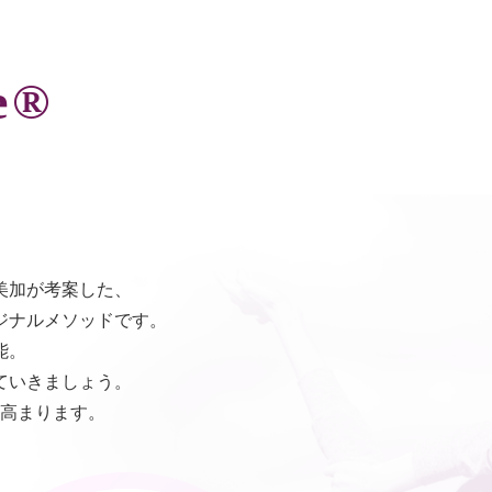
e®
田 美加が考案した、
ジナルメソッドです。
能。
ていきましょう。
高まります。