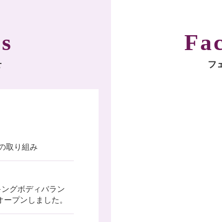
s
Fa
せ
フ
の取り組み
®（メイキングボディバラン
オープンしました。